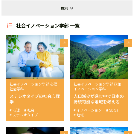
社会イノベーション学部 一覧
社会イノベーション学部 心理
社会イノベーション学部 政策
社会学科
イノベーション学科
ステレオタイプの社会心理
人口減少が進む中で日本の
学
持続可能な地域を考える
心理
社会
イノベーション
SDGs
ステレオタイプ
地域