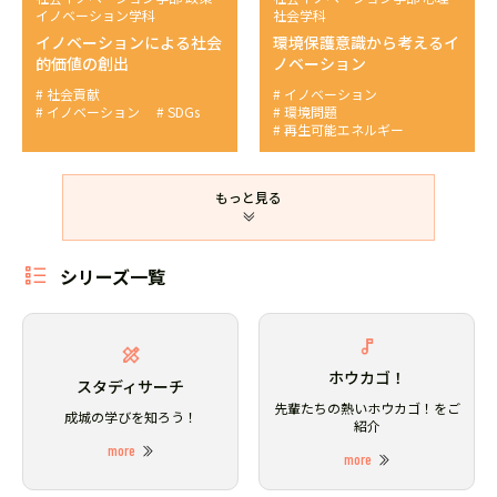
イノベーション学科
社会学科
イノベーションによる社会
環境保護意識から考えるイ
的価値の創出
ノベーション
社会貢献
イノベーション
イノベーション
SDGs
環境問題
再生可能エネルギー
もっと見る
シリーズ一覧
ホウカゴ！
スタディサーチ
先輩たちの熱いホウカゴ！をご
成城の学びを知ろう！
紹介
more
more