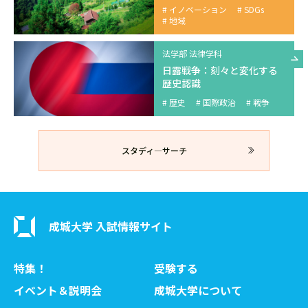
イノベーション
SDGs
地域
法学部 法律学科
日露戦争：刻々と変化する
歴史認識
歴史
国際政治
戦争
スタディ―サーチ
成城大学 入試情報サイト
特集！
受験する
イベント＆説明会
成城大学について