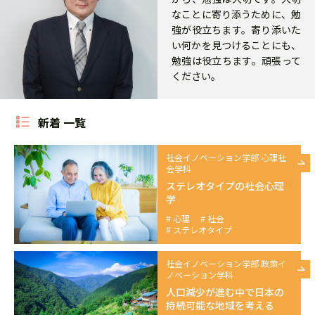
なことに寄り添うために、勉
強が役立ちます。寄り添いた
い何かを見つけることにも、
勉強は役立ちます。頑張って
ください。
新着 一覧
社会イノベーション学部 心理社
会学科
ステレオタイプの社会心理
学
心理
社会
ステレオタイプ
社会イノベーション学部 政策イ
ノベーション学科
人口減少が進む中で日本の
持続可能な地域を考える