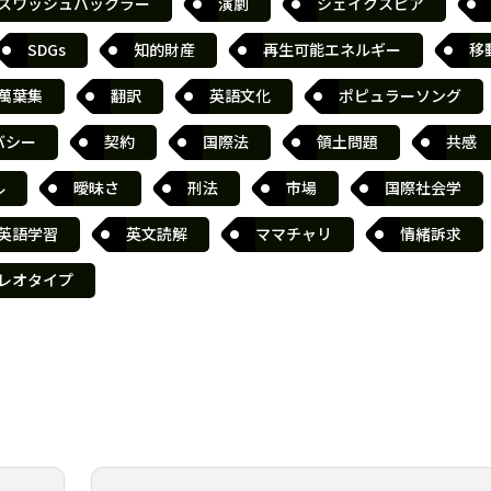
スワッシュバックラー
演劇
シェイクスピア
SDGs
知的財産
再生可能エネルギー
移
萬葉集
翻訳
英語文化
ポピュラーソング
バシー
契約
国際法
領土問題
共感
ル
曖昧さ
刑法
市場
国際社会学
英語学習
英文読解
ママチャリ
情緒訴求
レオタイプ