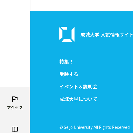
成城大学 入試情報サイ
特集！
受験する
イベント＆説明会
成城大学について
アクセス
© Seijo University All Rights Reserved.