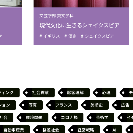
文芸学部 英文学科
現代文化に生きるシェイクスピア
ア
イギリス
演劇
シェイクスピア
ティング
社会貢献
顧客理解
心理
モ
ション
写真
フランス
美術史
広告
社会
環境問題
コロナ禍
芸術学
イ
自動車産業
格差社会
経営戦略
AI