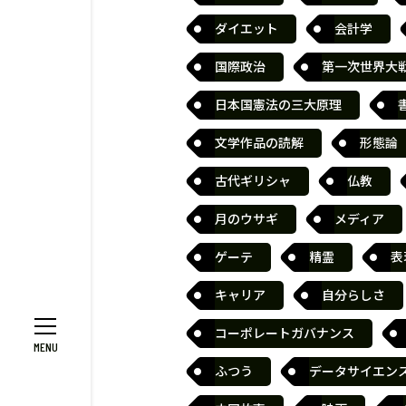
ダイエット
会計学
国際政治
第一次世界大
日本国憲法の三大原理
文学作品の読解
形態論
古代ギリシャ
仏教
月のウサギ
メディア
ゲーテ
精霊
表
キャリア
自分らしさ
コーポレートガバナンス
ふつう
データサイエン