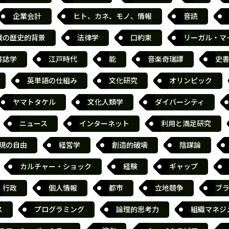
企業会計
ヒト、カネ、モノ、情報
音読
戦の歴史的背景
法律学
口約束
リーガル・マ
書誌学
江戸時代
能
音楽奇瑞譚
史
英単語の仕組み
文化研究
オリンピック
ヤマトタケル
文化人類学
ダイバーシティ
ニュース
インターネット
利用と満足研究
現の自由
経営学
創造的破壊
陰謀論
カルチャー・ショック
経験
ギャップ
行政
個人情報
都市
立地競争
ブ
ス
プログラミング
論理的思考力
組織マネジ