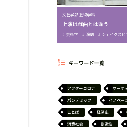
文芸学部 芸術学科
上演は戯曲とは違う
芸術学
演劇
シェイクスピ
キーワード一覧
アフターコロナ
マーケ
パンデミック
イノベー
ことば
経済史
消費社会
創造性