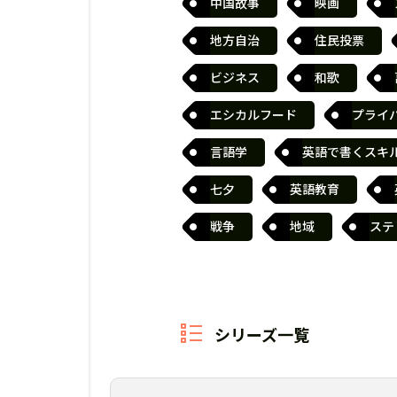
中国故事
映画
地方自治
住民投票
ビジネス
和歌
エシカルフード
プライ
言語学
英語で書くスキ
七夕
英語教育
戦争
地域
ステ
シリーズ一覧