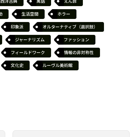
西洋古典
寓話
えん罪
動
生活空間
ホラー
印象派
オルターナティブ（選択肢）
ジャーナリズム
ファッション
フィールドワーク
情報の非対称性
文化史
ルーヴル美術館