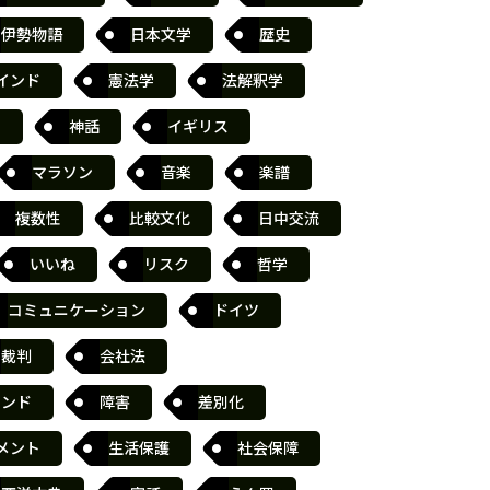
伊勢物語
日本文学
歴史
インド
憲法学
法解釈学
書
神話
イギリス
マラソン
音楽
楽譜
複数性
比較文化
日中交流
いいね
リスク
哲学
コミュニケーション
ドイツ
裁判
会社法
ランド
障害
差別化
メント
生活保護
社会保障