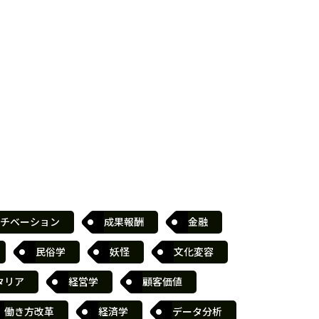
チベーション
成果報酬
金融
民俗学
妖怪
文化変容
タリア
経営学
顧客価値
働き方改革
経済学
データ分析