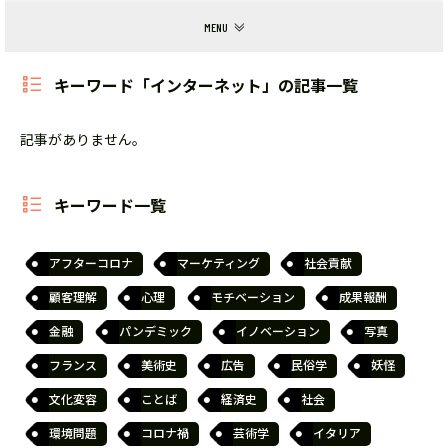
キーワード「インターネット」の記事一覧
記事がありません。
キーワード一覧
アフターコロナ
マーケティング
社会貢献
顧客理解
心理
モチベーション
成果報酬
金融
パンデミック
イノベーション
写真
フランス
美術史
広告
民俗学
妖怪
文化変容
ことば
経済史
社会
環境問題
コロナ禍
芸術学
イタリア