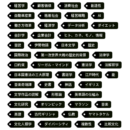
経営学
顧客価値
消費社会
創造性
自動車産業
格差社会
経営戦略
AI
働き方改革
経済学
データ分析
ダイエット
会計学
企業会計
ヒト、カネ、モノ、情報
音読
伊勢物語
日本文学
歴史
国際政治
第一次世界大戦の歴史的背景
法律学
口約束
リーガル・マインド
憲法学
法解釈学
日本国憲法の三大原理
書誌学
江戸時代
能
音楽奇瑞譚
史書
神話
イギリス
文学作品の読解
形態論
英単語の仕組み
文化研究
オリンピック
マラソン
音楽
楽譜
古代ギリシャ
仏教
ヤマトタケル
文化人類学
ダイバーシティ
複数性
比較文化