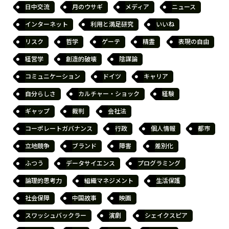
日中交流
月のウサギ
メディア
ニュース
インターネット
利用と満足研究
いいね
リスク
哲学
ゲーテ
精霊
表現の自由
経営学
創造的破壊
陰謀論
コミュニケーション
ドイツ
キャリア
自分らしさ
カルチャー・ショック
経験
ギャップ
裁判
会社法
コーポレートガバナンス
行政
個人情報
都市
立地競争
ブランド
障害
差別化
ふつう
データサイエンス
プログラミング
論理的思考力
組織マネジメント
生活保護
社会保障
中国故事
映画
スワッシュバックラー
演劇
シェイクスピア