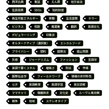
西洋古典
寓話
えん罪
地方自治
住民投票
SDGs
知的財産
再生可能エネルギー
移動
生活空間
ホラー
ビジネス
和歌
萬葉集
翻訳
英語文化
ポピュラーソング
印象派
オルターナティブ（選択肢）
エシカルフード
プライバシー
契約
国際法
領土問題
共感
ジャーナリズム
ファッション
言語学
英語で書くスキル
曖昧さ
刑法
市場
国際社会学
フィールドワーク
情報の非対称性
七夕
英語教育
英語学習
英文読解
ママチャリ
情緒訴求
文化史
ルーヴル美術館
戦争
地域
ステレオタイプ