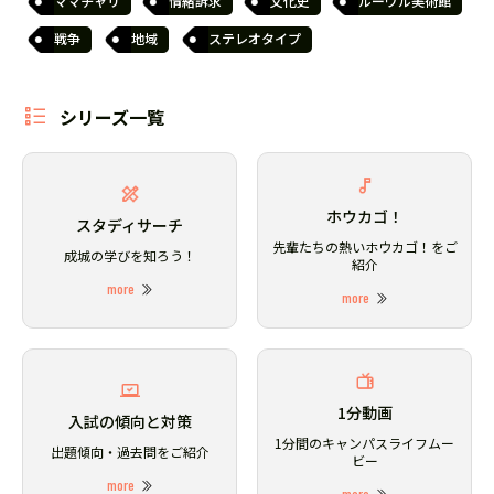
ママチャリ
情緒訴求
文化史
ルーヴル美術館
戦争
地域
ステレオタイプ
シリーズ一覧
ホウカゴ！
スタディサーチ
先輩たちの熱いホウカゴ！をご
成城の学びを知ろう！
紹介
more
more
1分動画
入試の傾向と対策
1分間のキャンパスライフムー
出題傾向・過去問をご紹介
ビー
more
more