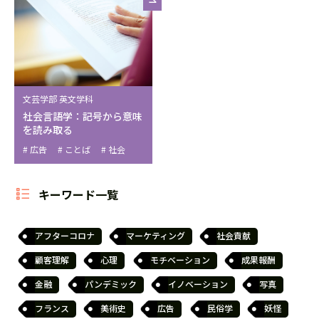
文芸学部 英文学科
社会言語学：記号から意味
を読み取る
広告
ことば
社会
キーワード一覧
アフターコロナ
マーケティング
社会貢献
顧客理解
心理
モチベーション
成果報酬
金融
パンデミック
イノベーション
写真
フランス
美術史
広告
民俗学
妖怪