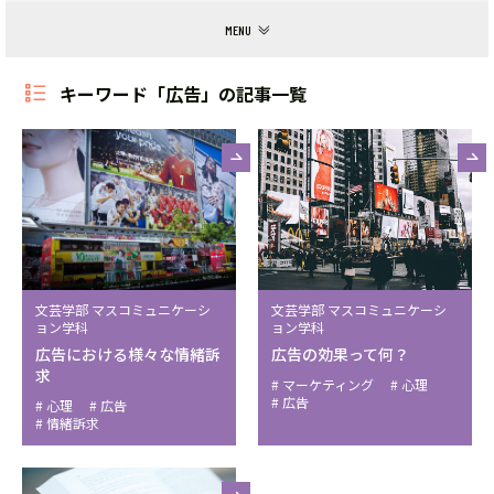
キーワード「広告」の記事一覧
文芸学部 マスコミュニケーシ
文芸学部 マスコミュニケーシ
ョン学科
ョン学科
広告における様々な情緒訴
広告の効果って何？
求
マーケティング
心理
広告
心理
広告
情緒訴求