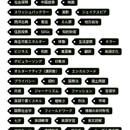
社会保障
中国故事
映画
スワッシュバックラー
演劇
シェイクスピア
西洋古典
寓話
えん罪
地方自治
住民投票
SDGs
知的財産
再生可能エネルギー
移動
生活空間
ホラー
ビジネス
和歌
萬葉集
翻訳
英語文化
ポピュラーソング
印象派
オルターナティブ（選択肢）
エシカルフード
プライバシー
契約
国際法
領土問題
共感
ジャーナリズム
ファッション
言語学
英語で書くスキル
曖昧さ
刑法
市場
国際社会学
フィールドワーク
情報の非対称性
七夕
英語教育
英語学習
英文読解