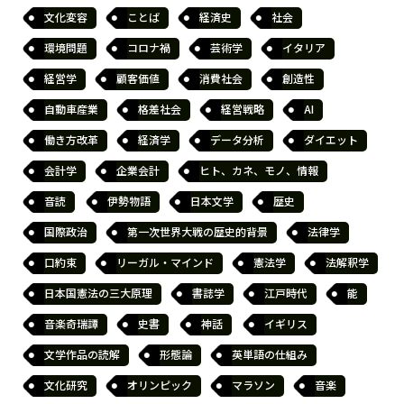
文化変容
ことば
経済史
社会
環境問題
コロナ禍
芸術学
イタリア
経営学
顧客価値
消費社会
創造性
自動車産業
格差社会
経営戦略
AI
働き方改革
経済学
データ分析
ダイエット
会計学
企業会計
ヒト、カネ、モノ、情報
音読
伊勢物語
日本文学
歴史
国際政治
第一次世界大戦の歴史的背景
法律学
口約束
リーガル・マインド
憲法学
法解釈学
日本国憲法の三大原理
書誌学
江戸時代
能
音楽奇瑞譚
史書
神話
イギリス
文学作品の読解
形態論
英単語の仕組み
文化研究
オリンピック
マラソン
音楽