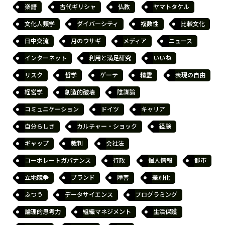
楽譜
古代ギリシャ
仏教
ヤマトタケル
文化人類学
ダイバーシティ
複数性
比較文化
日中交流
月のウサギ
メディア
ニュース
インターネット
利用と満足研究
いいね
リスク
哲学
ゲーテ
精霊
表現の自由
経営学
創造的破壊
陰謀論
コミュニケーション
ドイツ
キャリア
自分らしさ
カルチャー・ショック
経験
ギャップ
裁判
会社法
コーポレートガバナンス
行政
個人情報
都市
立地競争
ブランド
障害
差別化
ふつう
データサイエンス
プログラミング
論理的思考力
組織マネジメント
生活保護