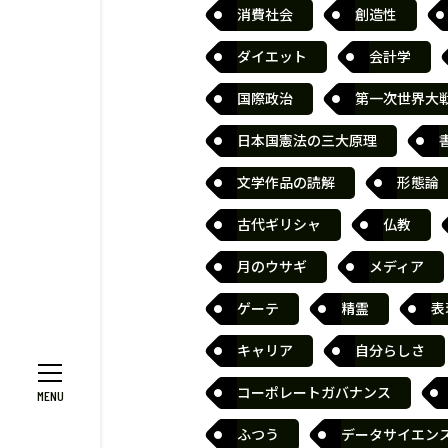
消費社会
創造性
ダイエット
会計学
国際政治
第一次世界大
日本国憲法の三大原理
文学作品の読解
形態論
古代ギリシャ
仏教
月のウサギ
メディア
ゲーテ
精霊
表
キャリア
自分らしさ
コーポレートガバナンス
ふつう
データサイエン