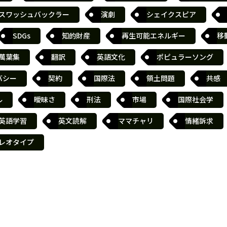
スワッシュバックラー
演劇
シェイクスピア
SDGs
知的財産
再生可能エネルギー
移
萬葉集
翻訳
英語文化
ポピュラーソング
バシー
契約
国際法
領土問題
共感
ル
曖昧さ
刑法
市場
国際社会学
英語学習
英文読解
ママチャリ
情緒訴求
レオタイプ