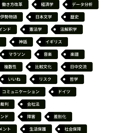
働き方改革
経済学
データ分析
伊勢物語
日本文学
歴史
インド
憲法学
法解釈学
書
神話
イギリス
マラソン
音楽
楽譜
複数性
比較文化
日中交流
いいね
リスク
哲学
コミュニケーション
ドイツ
裁判
会社法
ランド
障害
差別化
メント
生活保護
社会保障