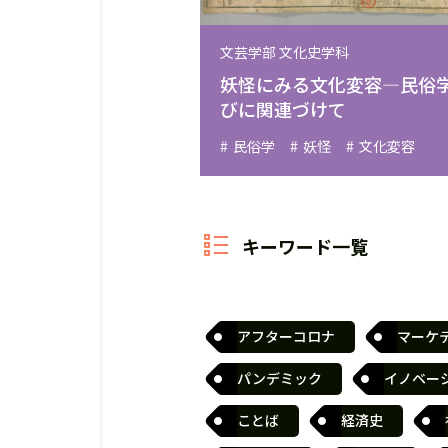
文芸学部 文化史学科
妖怪にみる文化変容―民俗
びに関連づけて
民俗学
妖怪
文化変容
キーワード一覧
アフターコロナ
マーケ
パンデミック
イノベー
ことば
経済史