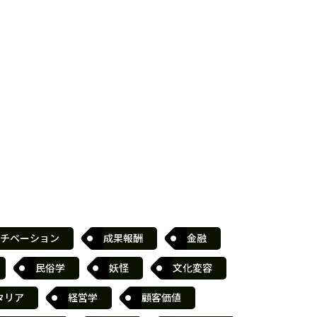
チベーション
成果報酬
金融
民俗学
妖怪
文化変容
タリア
経営学
顧客価値