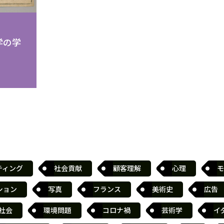
学の学
ティング
社会貢献
顧客理解
心理
モ
ション
写真
フランス
美術史
広告
社会
環境問題
コロナ禍
芸術学
イ