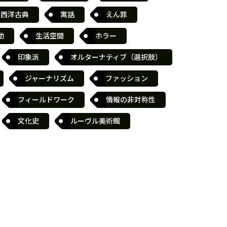
西洋古典
寓話
えん罪
動
生活空間
ホラー
印象派
オルターナティブ（選択肢）
ジャーナリズム
ファッション
フィールドワーク
情報の非対称性
文化史
ルーヴル美術館