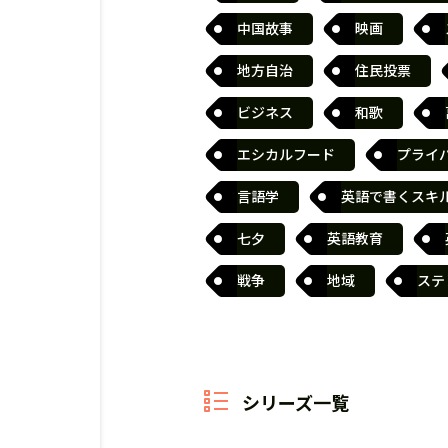
中国故事
映画
地方自治
住民投票
ビジネス
和歌
エシカルフード
プライ
言語学
英語で書くスキ
七夕
英語教育
戦争
地域
ステ
シリーズ一覧