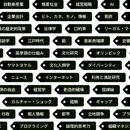
自動車産業
格差社会
経営戦略
AI
企業会計
ヒト、カネ、モノ、情報
音読
戦の歴史的背景
法律学
口約束
リーガル・マ
書誌学
江戸時代
能
音楽奇瑞譚
史
英単語の仕組み
文化研究
オリンピック
ヤマトタケル
文化人類学
ダイバーシティ
ニュース
インターネット
利用と満足研究
現の自由
経営学
創造的破壊
陰謀論
カルチャー・ショック
経験
ギャップ
行政
個人情報
都市
立地競争
ブ
ス
プログラミング
論理的思考力
組織マネジ