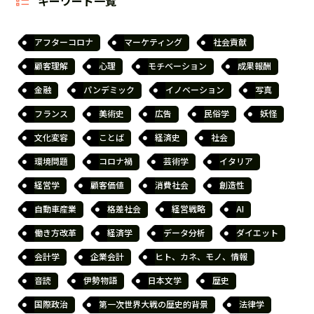
キーワード一覧
アフターコロナ
マーケティング
社会貢献
顧客理解
心理
モチベーション
成果報酬
金融
パンデミック
イノベーション
写真
フランス
美術史
広告
民俗学
妖怪
文化変容
ことば
経済史
社会
環境問題
コロナ禍
芸術学
イタリア
経営学
顧客価値
消費社会
創造性
自動車産業
格差社会
経営戦略
AI
働き方改革
経済学
データ分析
ダイエット
会計学
企業会計
ヒト、カネ、モノ、情報
音読
伊勢物語
日本文学
歴史
国際政治
第一次世界大戦の歴史的背景
法律学