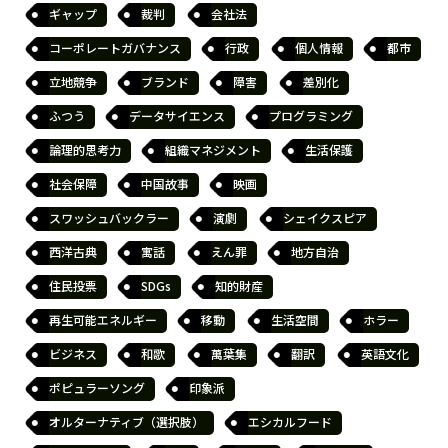
ギャップ
裁判
会社法
コーポレートガバナンス
行政
個人情報
都市
立地競争
ブランド
障害
差別化
ふつう
データサイエンス
プログラミング
論理的思考力
組織マネジメント
生活保護
社会保障
中国故事
映画
スワッシュバックラー
演劇
シェイクスピア
西洋古典
寓話
えん罪
地方自治
住民投票
SDGs
知的財産
再生可能エネルギー
移動
生活空間
ホラー
ビジネス
和歌
萬葉集
翻訳
英語文化
ポピュラーソング
印象派
オルターナティブ（選択肢）
エシカルフード