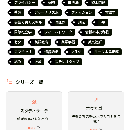
プライバシー
契約
国際法
領土問題
共感
ジャーナリズム
ファッション
言語学
英語で書くスキル
曖昧さ
刑法
市場
国際社会学
フィールドワーク
情報の非対称性
七夕
英語教育
英語学習
英文読解
ママチャリ
情緒訴求
文化史
ルーヴル美術館
戦争
地域
ステレオタイプ
シリーズ一覧
ホウカゴ！
スタディサーチ
先輩たちの熱いホウカゴ！をご
成城の学びを知ろう！
紹介
more
more