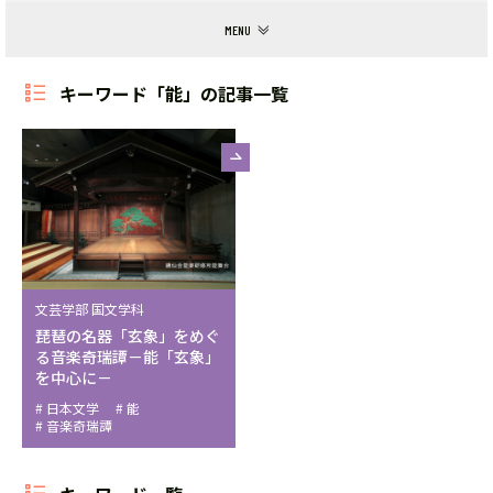
キーワード「能」の記事一覧
文芸学部 国文学科
琵琶の名器「玄象」をめぐ
る音楽奇瑞譚－能「玄象」
を中心に－
日本文学
能
音楽奇瑞譚