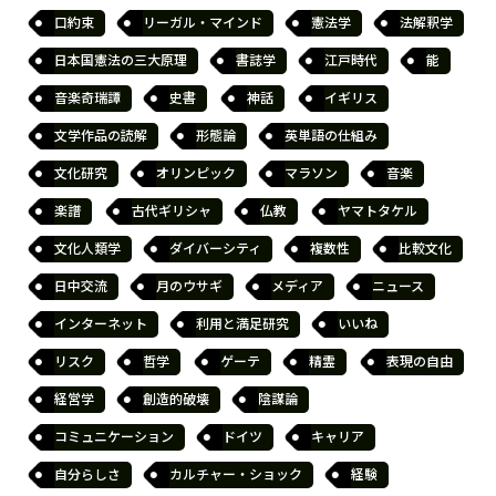
口約束
リーガル・マインド
憲法学
法解釈学
日本国憲法の三大原理
書誌学
江戸時代
能
音楽奇瑞譚
史書
神話
イギリス
文学作品の読解
形態論
英単語の仕組み
文化研究
オリンピック
マラソン
音楽
楽譜
古代ギリシャ
仏教
ヤマトタケル
文化人類学
ダイバーシティ
複数性
比較文化
日中交流
月のウサギ
メディア
ニュース
インターネット
利用と満足研究
いいね
リスク
哲学
ゲーテ
精霊
表現の自由
経営学
創造的破壊
陰謀論
コミュニケーション
ドイツ
キャリア
自分らしさ
カルチャー・ショック
経験