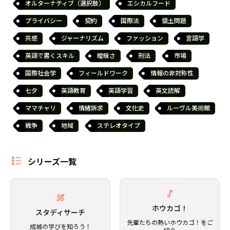
オルターナティブ（選択肢）
エシカルフード
プライバシー
契約
国際法
領土問題
共感
ジャーナリズム
ファッション
言語学
英語で書くスキル
曖昧さ
刑法
市場
国際社会学
フィールドワーク
情報の非対称性
七夕
英語教育
英語学習
英文読解
ママチャリ
情緒訴求
文化史
ルーヴル美術館
戦争
地域
ステレオタイプ
シリーズ一覧
ホウカゴ！
スタディサーチ
先輩たちの熱いホウカゴ！をご
成城の学びを知ろう！