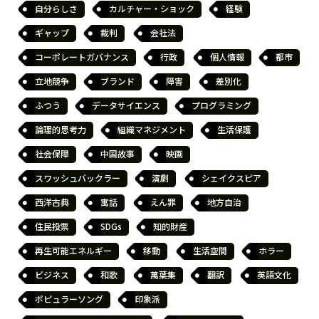
自分らしさ
カルチャー・ショック
経験
ギャップ
裁判
会社法
コーポレートガバナンス
行政
個人情報
都市
立地競争
ブランド
障害
差別化
ふつう
データサイエンス
プログラミング
論理的思考力
組織マネジメント
生活保護
社会保障
中国故事
映画
スワッシュバックラー
演劇
シェイクスピア
西洋古典
寓話
えん罪
地方自治
住民投票
SDGs
知的財産
再生可能エネルギー
移動
生活空間
ホラー
ビジネス
和歌
萬葉集
翻訳
英語文化
ポピュラーソング
印象派