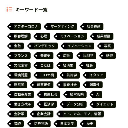
キーワード一覧
アフターコロナ
マーケティング
社会貢献
顧客理解
心理
モチベーション
成果報酬
金融
パンデミック
イノベーション
写真
フランス
美術史
広告
民俗学
妖怪
文化変容
ことば
経済史
社会
環境問題
コロナ禍
芸術学
イタリア
経営学
顧客価値
消費社会
創造性
自動車産業
格差社会
経営戦略
AI
働き方改革
経済学
データ分析
ダイエット
会計学
企業会計
ヒト、カネ、モノ、情報
音読
伊勢物語
日本文学
歴史