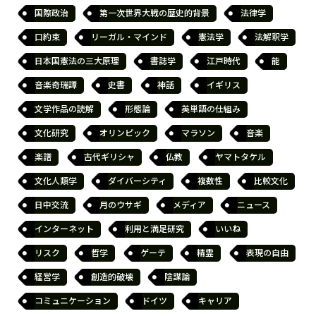
国際政治
第一次世界大戦の歴史的背景
法律学
口約束
リーガル・マインド
憲法学
法解釈学
日本国憲法の三大原理
書誌学
江戸時代
能
音楽奇瑞譚
史書
神話
イギリス
文学作品の読解
形態論
英単語の仕組み
文化研究
オリンピック
マラソン
音楽
楽譜
古代ギリシャ
仏教
ヤマトタケル
文化人類学
ダイバーシティ
複数性
比較文化
日中交流
月のウサギ
メディア
ニュース
インターネット
利用と満足研究
いいね
リスク
哲学
ゲーテ
精霊
表現の自由
経営学
創造的破壊
陰謀論
コミュニケーション
ドイツ
キャリア