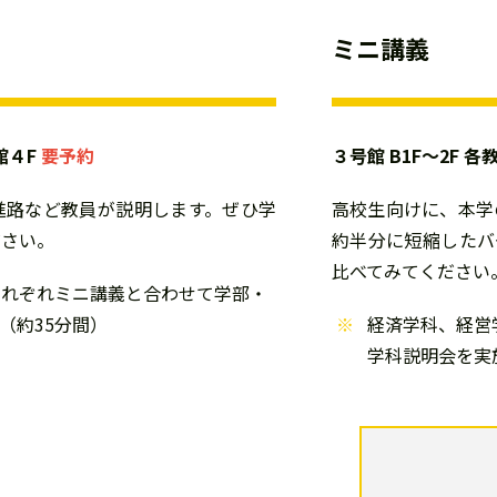
ミニ講義
館４F
要予約
３号館 B1F～2F 
進路など教員が説明します。ぜひ学
高校生向けに、本学
ださい。
約半分に短縮したバ
比べてみてください
それぞれミニ講義と合わせて学部・
（約35分間）
経済学科、経営
学科説明会を実