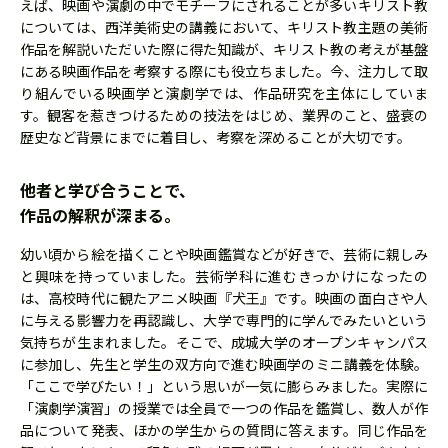
えば、映画や演劇の中でモチーフにされることが多いキリスト教
については、西洋美術史の講義において、キリスト教主題の美術
作品を解説いただいた際に得た知識が、キリスト教の考えが基盤
にある映画作品を考察する際にも役立ちました。今、注力して取
り組んでいる映画学と演劇学では、作品研究を主体にしていま
す。観客を惹きつけるための技法をはじめ、業界のこと、盛衰の
歴史など背景にまでに着目し、考察を深めることが大切です。
他者と学び合うことで、
作品の解釈が深まる。
幼い頃から絵を描くことや映画鑑賞などが好きで、芸術に親しみ
と興味を持っていました。芸術学科に進むきっかけになったの
は、高校時代に観たアニメ映画『犬王』です。映画の面白さや人
に与える影響力を再認識し、大学で専門的に学んでみたいという
気持ちが生まれました。そこで、成城大学のオープンキャンパス
に参加し、先生と学生の双方向で進む映画学のミニ講義を体験。
「ここで学びたい！」という思いが一気に膨らみました。実際に
「演劇学演習」の授業では全員で一つの作品を鑑賞し、数人が作
品について発表、ほかの学生からの質問に答えます。同じ作品を