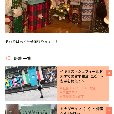
それではあと半分頑張ります！！
新着 一覧
イギリス・シェフィールド
大学での留学生活（10）～
留学を終えて～
社会イノベーション学部
学生ブログ
国際交流・留学
カナダライフ（12）～帰国
から1か月～