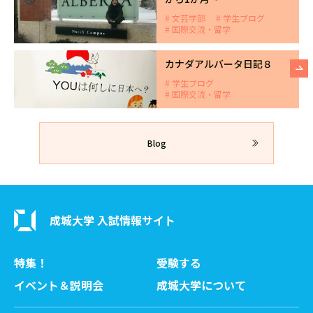
文芸学部
学生ブログ
国際交流・留学
カナダアルバータ日記８
学生ブログ
国際交流・留学
Blog
成城大学 入試情報サイト
特集！
受験する
イベント＆説明会
成城大学について