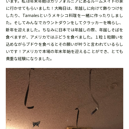
い
ます。
私は年末年始はカリフォルニアにあるルームメイトの家
に行かせて
もらいました！大晦日は、年越しに向けて飾りつけを
したり、Ta
malesというメキシコ料理を一緒に作ったりしまし
た。
そしてみんなでカウントダウンをしてクラッカーを鳴らし、
新年を迎えました。ちなみに日本では年越しの際、
年越しそばを
食べますが、アメリカではぶどうを食べました。
１粒１粒願いを
込めながらブドウを食べるとその願いが叶うと言わ
れているらし
いです！
アメリカで本場の年末年始を迎えることができ、
とても
貴重な経験になりました。