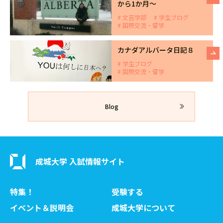
から1か月～
文芸学部
学生ブログ
国際交流・留学
カナダアルバータ日記８
学生ブログ
国際交流・留学
Blog
成城大学 入試情報サイト
特集！
受験する
イベント＆説明会
成城大学について