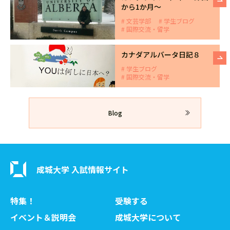
から1か月～
文芸学部
学生ブログ
国際交流・留学
カナダアルバータ日記８
学生ブログ
国際交流・留学
Blog
成城大学 入試情報サイト
特集！
受験する
イベント＆説明会
成城大学について