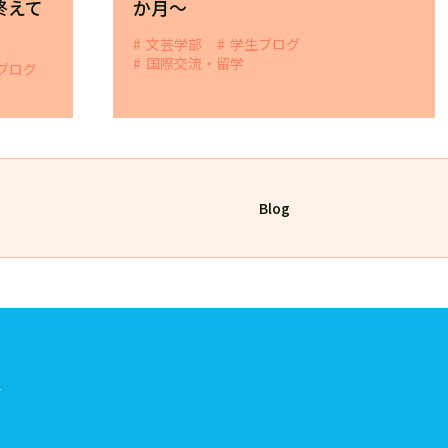
終えて
か月～
文芸学部
学生ブログ
国際交流・留学
ブログ
Blog
ト