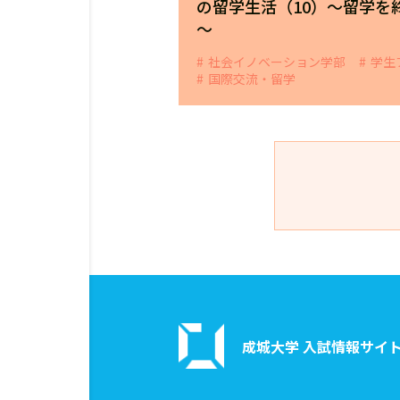
の留学生活（10）～留学を
～
社会イノベーション学部
学生
国際交流・留学
成城大学 入試情報サイ