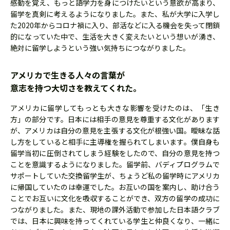
感動を覚え、もっと語学力を身につけたいという意欲が高まり、
留学を真剣に考えるようになりました。また、私が大学に入学し
た2020年からコロナ禍に入り、部活などに入る機会を失って閉鎖
的になっていた中で、生活を大きく変えたいという想いが湧き、
絶対に留学しようという強い気持ちにつながりました。
アメリカで生きる人々の言葉が
意志を持つ大切さを教えてくれた。
アメリカに留学してもっとも大きな影響を受けたのは、「生き
方」の部分です。日本には相手の意見を尊重する文化があります
が、アメリカは自分の意見を主張する文化が根強い国。曖昧な話
し方をしていると相手に主導権を握られてしまいます。僕自身も
留学当初に圧倒されてしまう経験をしたので、自分の意見を持つ
ことを意識するようになりました。留学前、バディプログラムで
サポートしていた交換留学生が、ちょうど私の留学時にアメリカ
に帰国していたのは幸運でした。お互いの国を案内し、助け合う
ことでお互いに文化を吸収することができ、双方の留学の成功に
つながりました。また、現地の課外活動で参加した日本語クラブ
では、日本に興味を持ってくれている学生と仲良くなり、一緒に